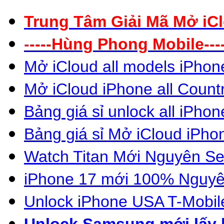
Trung Tâm Giải Mã Mở iC
-
----
Hùng Phong Mobile----
Mở iCloud all models iPhon
Mở iCloud iPhone all Count
Bảng giá sỉ unlock all iPhon
Bảng giá sỉ Mở
iCloud iPho
Wat
c
h Titan
Mới Nguyên Se
iPhone 17 mới 100% Nguyê
Unlock
iP
hone US
A
T-Mobil