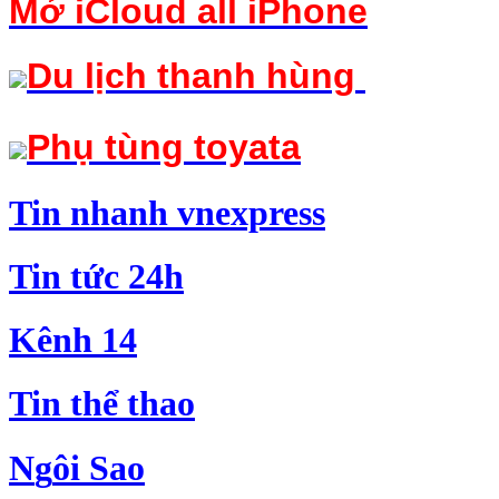
Mở iCloud
all iPhone
Du lịch thanh hùng
Phụ tùng toyata
Tin nha
n
h v
nexpress
Tin t
ứ
c 24h
Kê
n
h 14
Tin
t
hể thao
N
g
ôi Sao