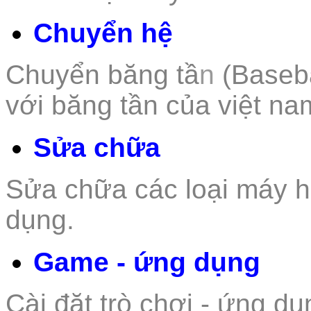
Chuyển hệ
Chuyển băng tầ
n
(Baseb
với băng tần của việt na
Sửa chữa
Sửa chữa các loại m
áy h
dụng.
Game - ứng dụng
Cài đặt trò c
hơi - ứn
g dụ