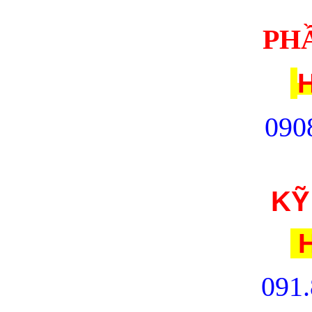
PH
H
090
KỸ
H
091.