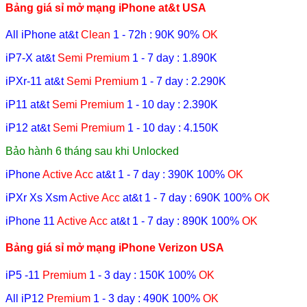
Bảng giá sỉ mở mạng iPhone at&t USA
All iPhone at&t
Clean
1 - 72h
: 90K
90%
OK
iP7-X at&t
Semi
Premium
1 - 7 day
:
1.890K
iPXr-11 at&t
Semi
Premium
1 - 7 day
:
2.290K
iP11 at&t
Semi Premium
1 - 10 day
:
2.390K
iP12 at&t
Semi Premium
1 - 10 day
:
4.150K
Bảo hành 6 tháng sau khi Unlocked
iPhone
Active Acc
at&t
1 - 7 day
: 390K
100%
OK
iPXr Xs Xsm
Active Acc
at&t
1 - 7 day
: 690K
100%
OK
iPhone 11
Active Acc
at&t
1 - 7 day
: 890K
100%
OK
Bảng giá sỉ mở mạng iPhone Verizon USA
iP5 -11
Premium
1 - 3 day
: 150K
100%
OK
All iP12
Premium
1 - 3 day
: 490K
100%
OK