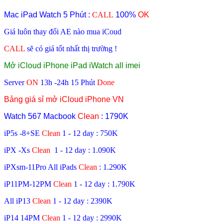
Mac iPad Watch 5
Phút
:
CALL
100%
OK
Giá luôn thay đổi AE nào mua iCoud
CALL
sẽ có giá tốt nhất thị trường !
Mở iCloud iPhone iPad iWatch all imei
Server
ON
13h -24h 15 Phút
Done
Bảng giá sỉ mở iCloud iPhone VN
Watch 567 Macbook
Clean
: 1790K
iP5s -8+SE
Clean
1 - 12 day : 750K
iPX -Xs
Clean
1 - 12 day :
1.090K
iPXsm-11Pro All iPads
Clean
:
1.290K
iP11PM-12PM
Clean
1 - 12 day :
1.790K
All iP13
Clean
1 - 12 day :
2390K
iP14 14PM
Clean
1 - 12 day :
2990K