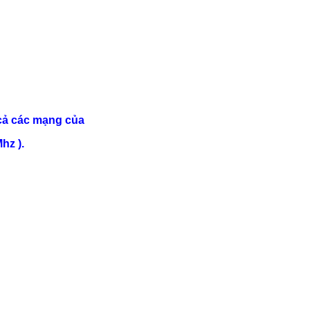
cả các mạng của
hz ).