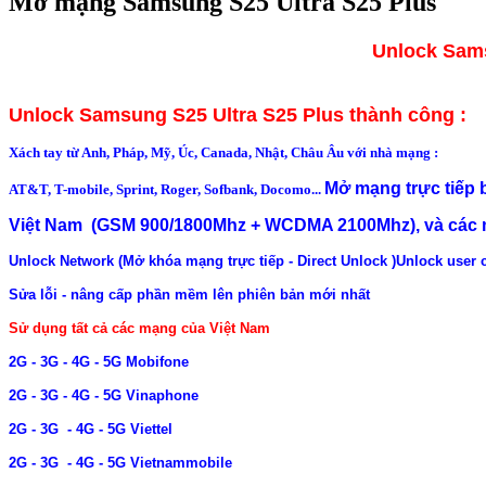
Mở mạng Samsung S25 Ultra S25 Plus
Unlock Sams
Unlock Samsung S25 Ultra S25 Plus thành công :
Xách tay từ Anh, Pháp, Mỹ, Úc, Canada, Nhật, Châu Âu với nhà mạng :
Mở mạng trực tiếp
AT&T, T-mobile, Sprint, Roger, Sofbank, Docomo...
Việt Nam (GSM 900/1800Mhz + WCDMA 2100Mhz), và các m
Unlock Network (Mở khóa mạng trực tiếp - Direct Unlock )
Unlock user 
Sửa lỗi - nâng cấp phần mềm lên phiên bản mới nhất
Sử dụng tất cả các mạng của Việt Nam
2G - 3G - 4G - 5G Mobifone
2G - 3G - 4G - 5G Vinaphone
2G - 3G - 4G - 5G Viettel
2G - 3G - 4G - 5G Vietnammobile