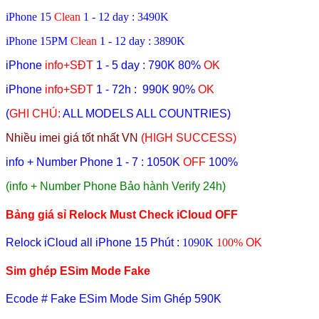
iPhone 15
Clean
1 - 12 day :
3490K
iPhone 15PM
Clean
1 - 12 day :
3890K
iPhone
info+SĐT
1 - 5 day
: 790K 8
0%
OK
iPhone
info
+
SĐT
1 - 72h
: 990K 9
0%
OK
(
GHI CHÚ:
ALL MODELS ALL COUNTRIES)
Nhiều imei giá tốt nhất VN
(HIGH SUCCESS)
info + Number Phone 1 - 7 : 1050K
OFF
100
%
(info + Number Phone Bảo hành Verify 24h)
Bảng giá sỉ Relock Must Check iCloud OFF
Relock iCloud all iPhone
15 Phút
:
1090K
100%
OK
Sim ghép ESim Mode Fake
Ecode # Fake ESim
Mode Sim Ghép 590K