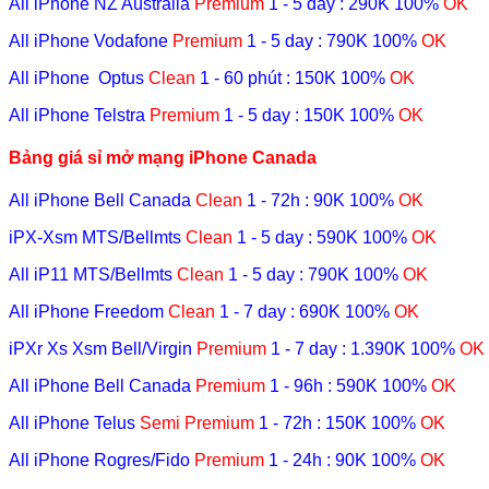
All iPhone NZ Australia
Premium
1 - 5 day
: 290K
100%
OK
All iPhone Vodafone
Premium
1 - 5 day
: 790K
100%
OK
All iPhone Optus
Clean
1 - 60 phút
: 150K
100%
OK
All iPhone Telstra
Premium
1 - 5 day
: 150K
100%
OK
Bảng giá sỉ mở mạng iPhone Canada
All iPhone Bell Canada
Clean
1 - 72h
: 90K
100%
OK
iPX-Xsm MTS/Bellmts
Clean
1 - 5 day
: 590K
100%
OK
All iP11 MTS/Bellmts
Clean
1 - 5 day
: 790K
100%
OK
All iPhone Freedom
Clean
1 - 7 day
: 690K
100%
OK
iPXr Xs Xsm Bell/Virgin
Premium
1 - 7 day
: 1.390K
100%
OK
All iPhone Bell Canada
Premium
1 - 96h
: 590K
100%
OK
All iPhone Telus
Semi Premium
1 - 72h
: 150K
100%
OK
All iPhone Rogres/Fido
Premium
1 - 24h
: 90K
100%
OK