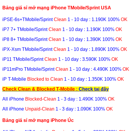
Bảng giá sỉ mở mạng iPhone TMobile/Sprint USA
iPSE-6s+TMobile/Sprint
Clean
1 - 10 day
: 1.190K
100%
OK
iP7 7+ TMobile/Sprint
Clean
1 - 10 day
: 1.190K
100%
OK
iP8 8+ TMobile/Sprint
Clean
1 - 10 day
: 1.390K
100%
OK
iPX-Xsm TMobile/Sprint
Clean
1 - 10 day
: 1.890K
100%
OK
iP11 TMobile/Sprint
Clean
1 - 10 day
: 3.590K
100%
OK
iP11mPro TMobile/Sprint
Clean
1 - 10 day
: 4.490K
100%
OK
iP T-Mobile
Blocked to
Clean
1 - 10 day
: 1.350K
100%
OK
Check Clean & Blocked T-Mobile
:
C
heck tại đây
All iPhone
Blocked-Clean
1 - 3 day
: 1.490K
100%
OK
All iPhone
Unpaid-Clean
1 - 3 day
: 1.090K
100%
OK
Bảng giá sỉ mở mạng iPhone Úc