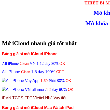
THIẾT BỊ 
Mở kh
Mở khóa m
Mở iCloud nhanh giá tốt nhất
Bảng giá sỉ mở iCloud iPhone
All iPhone
Clean
VN
1-12 day 80%
OK
All iPhone
Clean
1-5 day
100%
OFF
All iPhone Vay App
1-60
Phút
80
%
OK
All iPhone VN all imei
:
1-5
d
a
y
80
%
OK
iPVN TGDĐ FPT Viettel Hhà Vay tiền..
Bảng giá sỉ mở iCloud
Mac Watch iPad