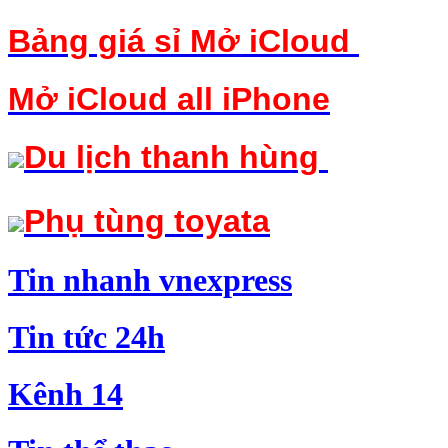
Bảng giá sỉ Mở iCloud
Mở iCloud
all iPhone
Du lịch thanh hùng
Phụ tùng toyata
Tin nha
n
h v
nexpress
Tin t
ứ
c 24h
Kê
n
h 14