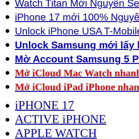
Wat
c
h Titan
Mới Nguyên Se
iPhone 17 mới 100% Nguyê
Unlock
iP
hone US
A
T-Mobil
Unlock Samsung mới lấy 
Mờ Account Samsung 5 P
Mở iCloud Mac Watch nhan
Mở iCloud iPad i
Phone nha
iPHONE 17
ACTIVE iPHONE
APPLE WATCH