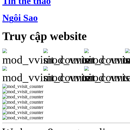
Tin
t
hể thao
N
g
ôi Sao
Truy cập website