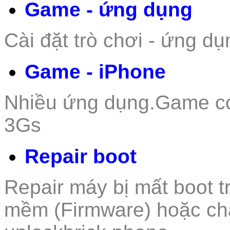
Game - ứng dụng
Cài đặt trò c
hơi - ứn
g dụ
Game - iPhone
Nhiều ứng dụng.Game c
3Gs
Repair boot
Repair máy bị mất boot t
mềm (Firmware) hoặc ch