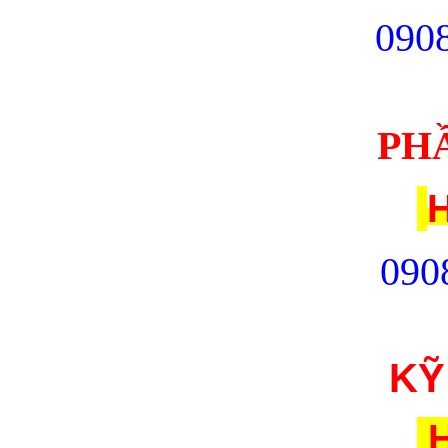
09
0
PH
H
090
KỸ
H